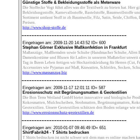
Günstige Stoffe & Bekleidungsstoffe als Meterware
Die Stoffecke Vogt führt alles was die Textilwelt zu bieten hat. Hier gi
Bekleidungsstoffe, Karnevallsstoffe, Bastelstoffe, Baumwollstoffe un
Sortiment umfasst Stoff in zb Baumwolle, Filz, Satin, Seide, Chiffon,
Preisen.
http://www.shop-stoffe.de
------------------------------------------
Eingetragen am: 2009-11-20 14:43:52 ID= 600
Stephan Görner Exklusive Maßkonfektion in Frankfurt
Maßanzüge, Maßhemden sowie Schuhe (Handmacher Schuhe, Allen E
Damenkostüme und Blusen für Ladies in unserem Maßatelier unweit de
Tag in Ihrem Leben fertigen wir Hochzeitskleidung für Herren (Cut, 
Accessoires wie Pyjamas auf Maß, Krawatten, Schleifen, Socken, Sch
http://www.massanzug.biz
------------------------------------------
Eingetragen am: 2009-11-17 12:01:11 ID= 587
Erosionsschutz mit Begrünungsmatten & Geotextilien
Die Bon Terra Weiland GmbH bietet innovative und biologische Prod
Kokosmatten, Mulchscheiben, Strohmatten, Begrünungsmatten, Koko
Geotextilien. Unsere Geotextilien schützen den Boden solange wie nöt
http://www.erosionsschutz-geotextilien.de
------------------------------------------
Eingetragen am: 2010-01-07 09:46:49 ID= 651
ShirtFabrik24 - T Shirts bedrucken
T Shirts bedrucken ist nicht schwer seit dem man es online machen k