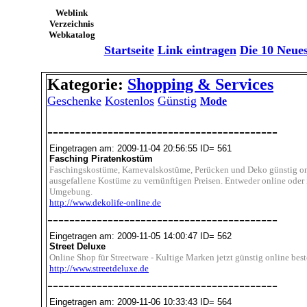
Weblink
Verzeichnis
Webkatalog
Startseite
Link eintragen
Die 10 Neue
Kategorie:
Shopping & Services
Geschenke
Kostenlos
Günstig
Mode
------------------------------------------
Eingetragen am: 2009-11-04 20:56:55 ID= 561
Fasching Piratenkostüm
Faschingskostüme, Karnevalskostüme, Perücken und Deko günstig onli
ausgefallene Kostüme zu vernünftigen Preisen. Entweder online oder
Umgebung.
http://www.dekolife-online.de
------------------------------------------
Eingetragen am: 2009-11-05 14:00:47 ID= 562
Street Deluxe
Online Shop für Streetware - Kultige Marken jetzt günstig online best
http://www.streetdeluxe.de
------------------------------------------
Eingetragen am: 2009-11-06 10:33:43 ID= 564