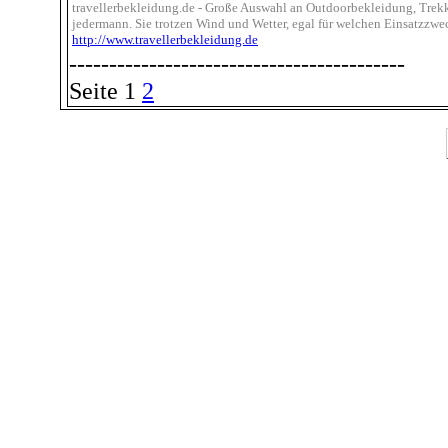
travellerbekleidung.de - Große Auswahl an Outdoorbekleidung, Trek
jedermann. Sie trotzen Wind und Wetter, egal für welchen Einsatzzwe
http://www.travellerbekleidung.de
------------------------------------------
Seite 1
2