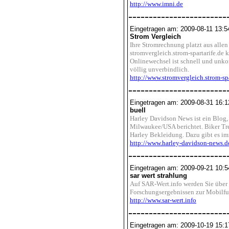
http://www.imni.de
------------------------
Eingetragen am: 2009-08-11 13:5
Strom Vergleich
Ihre Stromrechnung platzt aus alle
stromvergleich.strom-spartarife.de 
Onlinewechsel ist schnell und unkom
völlig unverbindlich.
http://www.stromvergleich.strom-spa
------------------------
Eingetragen am: 2009-08-31 16:1
buell
Harley Davidson News ist ein Blog,
Milwaukee/USA berichtet. Biker Tre
Harley Bekleidung. Dazu gibt es im
http://www.harley-davidson-news.d
------------------------
Eingetragen am: 2009-09-21 10:5
sar wert strahlung
Auf SAR-Wert.info werden Sie über 
Forschungsergebnissen zur Mobilf
http://www.sar-wert.info
------------------------
Eingetragen am: 2009-10-19 15:1