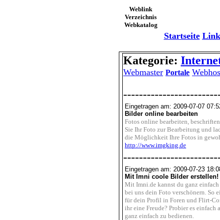
Weblink
Verzeichnis
Webkatalog
Startseite
Link
Kategorie:
Interne
Webmaster
Webhos
Portale
------------------------
Eingetragen am: 2009-07-07 07:5
Bilder online bearbeiten
Fotos online bearbeiten, beschrift
Sie Ihr Foto zur Bearbeitung und la
die Möglichkeit Ihre Fotos in gewo
http://www.imgking.de
------------------------
Eingetragen am: 2009-07-23 18:0
Mit Imni coole Bilder erstellen!
Mit Imni.de kannst du ganz einfach
bei uns dein Foto verschönern. So e
für dein Profil in Foren und Flirt-
ihr eine Freude? Probier es einfach
ganz einfach zu bedienen.