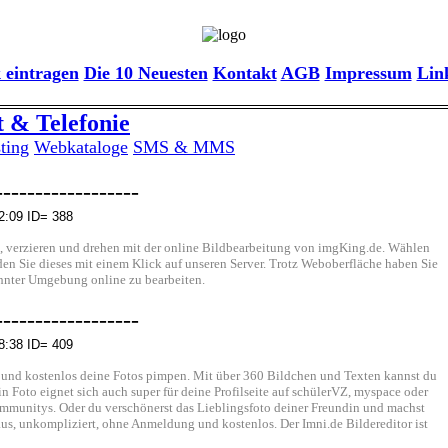
 eintragen
Die 10 Neuesten
Kontakt
AGB
Impressum
Lin
t & Telefonie
ting
Webkataloge
SMS & MMS
------------------
2:09 ID= 388
en, verzieren und drehen mit der online Bildbearbeitung von imgKing.de. Wählen
den Sie dieses mit einem Klick auf unseren Server. Trotz Weboberfläche haben Sie
hnter Umgebung online zu bearbeiten.
------------------
8:38 ID= 409
 und kostenlos deine Fotos pimpen. Mit über 360 Bildchen und Texten kannst du
in Foto eignet sich auch super für deine Profilseite auf schülerVZ, myspace oder
Communitys. Oder du verschönerst das Lieblingsfoto deiner Freundin und machst
 aus, unkompliziert, ohne Anmeldung und kostenlos. Der Imni.de Bildereditor ist