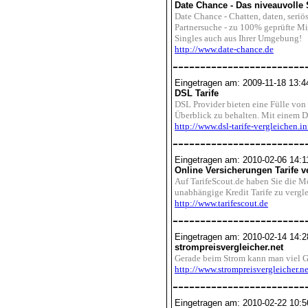
Date Chance - Das niveauvolle 
Date Chance - Chatten, daten, seriös
Partnersuche - zu 100% geprüfte Mi
Singles auch aus Ihrer Umgebung!
http://www.date-chance.de
------------------------
Eingetragen am: 2009-11-18 13:4
DSL Tarife
DSL Provider bieten eine Fülle von 
Überblick zu behalten. Mit einem 
http://www.dsl-tarife-vergleichen.in
------------------------
Eingetragen am: 2010-02-06 14:1
Online Versicherungen Tarife v
Auf TarifeScout.de haben Sie die M
unabhängige Kredit Tarife zu vergle
http://www.tarifescout.de
------------------------
Eingetragen am: 2010-02-14 14:2
strompreisvergleicher.net
Gerade beim Strom kann man viel Ge
http://www.strompreisvergleicher.ne
------------------------
Eingetragen am: 2010-02-22 10:5