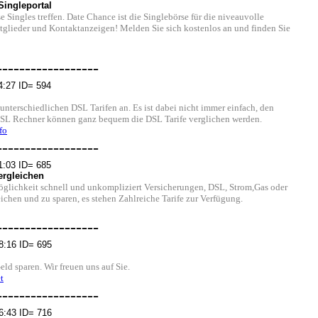
Singleportal
e Singles treffen. Date Chance ist die Singlebörse für die niveauvolle
tglieder und Kontaktanzeigen! Melden Sie sich kostenlos an und finden Sie
------------------
4:27 ID= 594
unterschiedlichen DSL Tarifen an. Es ist dabei nicht immer einfach, den
DSL Rechner können ganz bequem die DSL Tarife verglichen werden.
fo
------------------
1:03 ID= 685
ergleichen
öglichkeit schnell und unkompliziert Versicherungen, DSL, Strom,Gas oder
ichen und zu sparen, es stehen Zahlreiche Tarife zur Verfügung.
------------------
8:16 ID= 695
ld sparen. Wir freuen uns auf Sie.
t
------------------
6:43 ID= 716