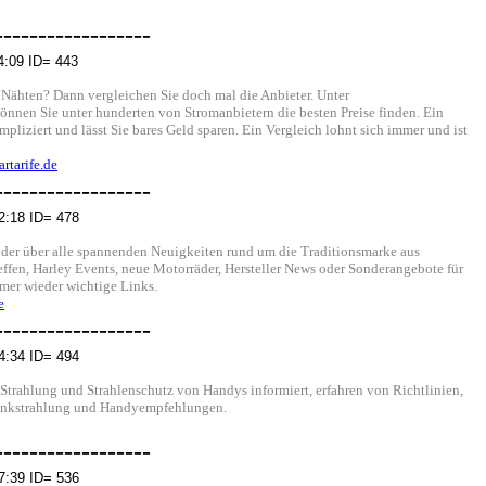
------------------
4:09 ID= 443
n Nähten? Dann vergleichen Sie doch mal die Anbieter. Unter
können Sie unter hunderten von Stromanbietern die besten Preise finden. Ein
pliziert und lässt Sie bares Geld sparen. Ein Vergleich lohnt sich immer und ist
rtarife.de
------------------
2:18 ID= 478
 der über alle spannenden Neuigkeiten rund um die Traditionsmarke aus
ffen, Harley Events, neue Motorräder, Hersteller News oder Sonderangebote für
mer wieder wichtige Links.
e
------------------
4:34 ID= 494
Strahlung und Strahlenschutz von Handys informiert, erfahren von Richtlinien,
unkstrahlung und Handyempfehlungen.
------------------
7:39 ID= 536