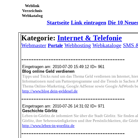
Weblink
Verzeichnis
Webkatalog
Startseite
Link eintragen
Die 10 Neue
Kategorie:
Internet & Telefonie
Webmaster
Webhosting
Webkataloge
SMS 
Portale
------------------------------------------
Eingetragen am: 2010-07-20 15:49:12 ID= 961
Blog online Geld verdienen
Tipps und Tricks rund um das Thema Geld verdienen im Internet, hi
Informationen rund um Partnerprogramme und die Trends in Sachen Aff
Thema Online-Marketing, Google AdSense sowie Google AdWords bes
http://www.blog.dein-geldesel.de
------------------------------------------
Eingetragen am: 2010-07-26 14:31:02 ID= 971
Geschichte Görlitz
Leben-in-Görlitz.de informiert Sie über die Stadt Görlitz. Sie finden 
Görlitz, ihre Sehenswürdigkeiten und ihre Persönlichkeiten, die Görli
http://www.leben-in-goerlitz.de
------------------------------------------