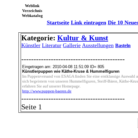
Weblink
Verzeichnis
Webkatalog
Startseite
Link eintragen
Die 10 Neue
Kategorie:
Kultur & Kunst
Künstler
Literatur
Gallerie
Ausstellungen
Basteln
------------------------------------------
Eingetragen am: 2010-04-08 11:51:09 ID= 805
Künstlerpuppen wie Käthe-Kruse & Hummelfiguren
Im Puppenversand von ESAGA finden Sie eine erstklassige Auswahl a
sich begeistern von unseren Hummelfiguren, Steiff-Bären, Käthe-Kru
erfahren Sie auf unserer Homepage.
http://www.puppen-baeren.de
------------------------------------------
Seite 1