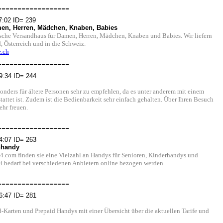
------------------
7:02 ID= 239
en, Herren, Mädchen, Knaben, Babies
sche Versandhaus für Damen, Herren, Mädchen, Knaben und Babies. Wir liefern
, Österreich und in die Schweiz.
.ch
------------------
9:34 ID= 244
nders für ältere Personen sehr zu empfehlen, da es unter anderem mit einem
tattet ist. Zudem ist die Bedienbarkeit sehr einfach gehalten. Über Ihren Besuch
ehr freuen.
------------------
4:07 ID= 263
nhandy
.com finden sie eine Vielzahl an Handys für Senioren, Kinderhandys und
ei bedarf bei verschiedenen Anbietern online bezogen werden.
------------------
6:47 ID= 281
-Karten und Prepaid Handys mit einer Übersicht über die aktuellen Tarife und