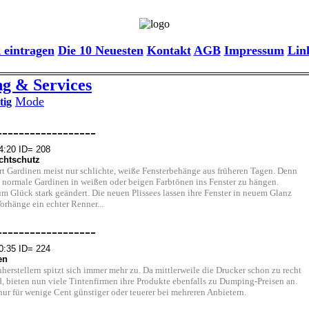
 eintragen
Die 10 Neuesten
Kontakt
AGB
Impressum
Lin
g & Services
Mode
tig
------------------
4:20 ID= 208
chtschutz
rt Gardinen meist nur schlichte, weiße Fensterbehänge aus früheren Tagen. Denn
h normale Gardinen in weißen oder beigen Farbtönen ins Fenster zu hängen.
zum Glück stark geändert. Die neuen Plissees lassen ihre Fenster in neuem Glanz
orhänge ein echter Renner...
------------------
0:35 ID= 224
en
erstellern spitzt sich immer mehr zu. Da mittlerweile die Drucker schon zu recht
, bieten nun viele Tintenfirmen ihre Produkte ebenfalls zu Dumping-Preisen an.
nur für wenige Cent günstiger oder teuerer bei mehreren Anbietern.