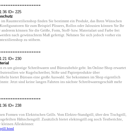
------------------
1:36 ID= 225
nschutz
- im Raumtextilienshop finden Sie bestimmt ein Produkt, das Ihren Wünschen
Konfiguratoren für zum Beispiel Plissees, Rollos oder Jalousien können Sie Ihr
 anderem können Sie die Größe, Form, Stoff- bzw. Materialart und Farbe frei
 werden nach gewünschtem Maß gefertigt. Nehmen Sie sich jedoch vorher ein
textilienshop zu stöbern.
------------------
1:21 ID= 230
erial
enn es um günstige Schreibwaren und Bürozubehör geht. Im Online-Shop erwartet
ibutensilien wie Kugelschreiber, Stifte und Papierprodukte über
beln bietet Büroass eine große Auswahl. Sie bekommen im Shop eigentlich
önnte. Jetzt sind keine langen Fahrten ins nächste Schreibwarengeschäft mehr
------------------
1:36 ID= 238
en Formen von Elektrischen Grills. Vom Elektro-Standgrill, über den Tischgrill,
gefeilten Hähnchengrill. Zusätzlich bietet elektrogrill.org noch Testberichte,
 kleinen Alleskönner.
rill.html