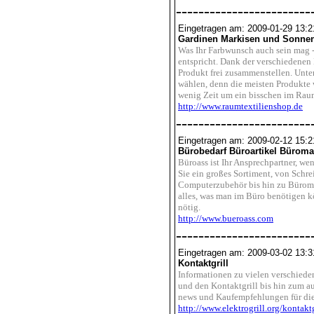
------------------------
Eingetragen am: 2009-01-29 13:2
Gardinen Markisen und Sonne
Was Ihr Farbwunsch auch sein mag 
entspricht. Dank der verschiedenen 
Produkt frei zusammenstellen. Unter
wählen, denn die meisten Produkte
wenig Zeit um ein bisschen im Raum
http://www.raumtextilienshop.de
------------------------
Eingetragen am: 2009-02-12 15:2
Bürobedarf Büroartikel Büromat
Büroass ist Ihr Ansprechpartner, w
Sie ein großes Sortiment, von Schre
Computerzubehör bis hin zu Büromö
alles, was man im Büro benötigen k
nötig.
http://www.bueroass.com
------------------------
Eingetragen am: 2009-03-02 13:3
Kontaktgrill
Informationen zu vielen verschieden
und den Kontaktgrill bis hin zum aus
news und Kaufempfehlungen für die
http://www.elektrogrill.org/kontaktg