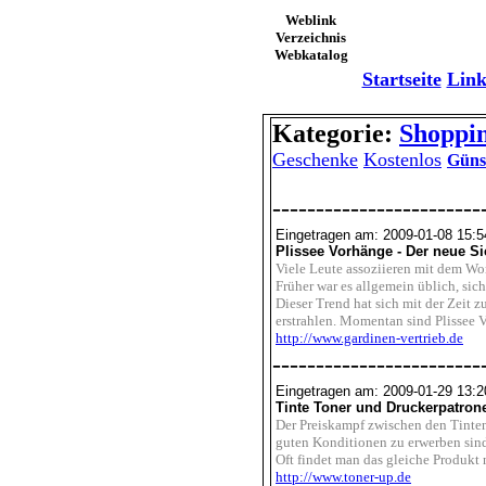
Weblink
Verzeichnis
Webkatalog
Startseite
Link
Kategorie:
Shoppin
Geschenke
Kostenlos
Güns
------------------------
Eingetragen am: 2009-01-08 15:5
Plissee Vorhänge - Der neue Si
Viele Leute assoziieren mit dem Wo
Früher war es allgemein üblich, sic
Dieser Trend hat sich mit der Zeit 
erstrahlen. Momentan sind Plissee V
http://www.gardinen-vertrieb.de
------------------------
Eingetragen am: 2009-01-29 13:2
Tinte Toner und Druckerpatron
Der Preiskampf zwischen den Tintenh
guten Konditionen zu erwerben sind
Oft findet man das gleiche Produkt 
http://www.toner-up.de