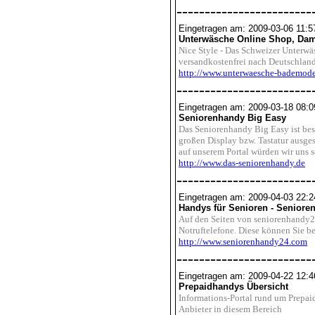
------------------------
Eingetragen am: 2009-03-06 11:5
Unterwäsche Online Shop, Dam
Nice Style - Das Schweizer Unterwä
versandkostenfrei nach Deutschland
http://www.unterwaesche-bademode
------------------------
Eingetragen am: 2009-03-18 08:0
Seniorenhandy Big Easy
Das Seniorenhandy Big Easy ist beso
großen Display bzw. Tastatur ausges
auf unserem Portal würden wir uns s
http://www.das-seniorenhandy.de
------------------------
Eingetragen am: 2009-04-03 22:2
Handys für Senioren - Seniore
Auf den Seiten von seniorenhandy24
Notruftelefone. Diese können Sie b
http://www.seniorenhandy24.com
------------------------
Eingetragen am: 2009-04-22 12:4
Prepaidhandys Übersicht
Informations-Portal rund um Prepaid
Anbieter in diesem Bereich