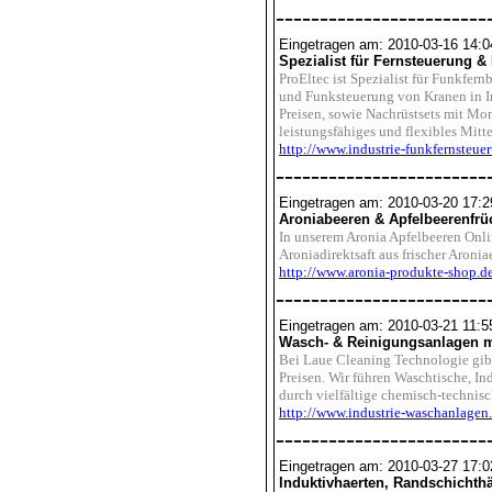
------------------------
Eingetragen am: 2010-03-16 14:0
Spezialist für Fernsteuerung &
ProEltec ist Spezialist für Funkfer
und Funksteuerung von Kranen in I
Preisen, sowie Nachrüstsets mit Mo
leistungsfähiges und flexibles Mitte
http://www.industrie-funkfernsteue
------------------------
Eingetragen am: 2010-03-20 17:2
Aroniabeeren & Apfelbeerenfrü
In unserem Aronia Apfelbeeren Onli
Aroniadirektsaft aus frischer Aroni
http://www.aronia-produkte-shop.d
------------------------
Eingetragen am: 2010-03-21 11:5
Wasch- & Reinigungsanlagen mi
Bei Laue Cleaning Technologie gib
Preisen. Wir führen Waschtische, In
durch vielfältige chemisch-technis
http://www.industrie-waschanlagen
------------------------
Eingetragen am: 2010-03-27 17:0
Induktivhaerten, Randschichth