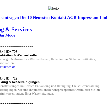
 eintragen
Die 10 Neuesten
Kontakt
AGB
Impressum
Lin
g & Services
Mode
tig
------------------
2:44 ID= 708
fetiketten & Werbeetiketten
eine große Auswahl an Werbeetiketten, Haftetiketten, Sicherheitsetiketten,
beetiketten.
etiketten.de
------------------
3:43 ID= 722
alkung & Kesselreinigungen
ienstleistungen im Bereich Entkalkung und Reinigung. Ob Boilerentkalkung,
einigungen, wir sind Ihr professioneller Ansprechpartner. Optimieren Sie Ihre
Trinkwasserhygiene Ihrer Wasserleitungen.
------------------