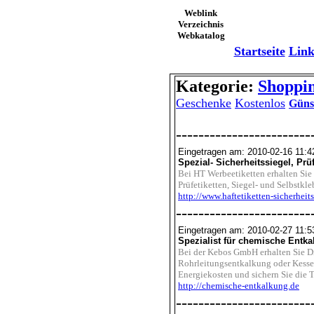
Weblink
Verzeichnis
Webkatalog
Startseite
Link
Kategorie:
Shoppin
Geschenke
Kostenlos
Güns
------------------------
Eingetragen am: 2010-02-16 11:4
Spezial- Sicherheitssiegel, Prü
Bei HT Werbeetiketten erhalten Sie 
Prüfetiketten, Siegel- und Selbstkle
http://www.haftetiketten-sicherheits
------------------------
Eingetragen am: 2010-02-27 11:5
Spezialist für chemische Entk
Bei der Kebos GmbH erhalten Sie D
Rohrleitungsentkalkung oder Kesselr
Energiekosten und sichern Sie die 
http://chemische-entkalkung.de
------------------------