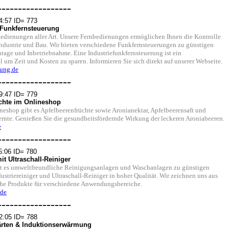
------------------
4:57 ID= 773
 Funkfernsteuerung
nbedienungen aller Art. Unsere Fernbedienungen ermöglichen Ihnen die Kontrolle
ndustrie und Bau. Wir bieten verschiedene Funkfernsteuerungen zu günstigen
ntage und Inbetriebnahme. Eine Industriefunkfernsteuerung ist ein
l um Zeit und Kosten zu sparen. Informieren Sie sich direkt auf unserer Webseite.
rung.de
------------------
9:47 ID= 779
chte im Onlineshop
neshop gibt es Apfelbeerenfrüchte sowie Aronianektar, Apfelbeerensaft und
aernte. Genießen Sie die gesundheitsfördernde Wirkung der leckeren Aroniabeeren.
e
------------------
5:06 ID= 780
t Ultraschall-Reiniger
t es umweltfreundliche Reinigungsanlagen und Waschanlagen zu günstigen
dustriereiniger und Ultraschall-Reiniger in hoher Qualität. Wir zeichnen uns aus
che Produkte für verschiedene Anwendungsbereiche.
.de
------------------
2:05 ID= 788
ärten & Induktionserwärmung