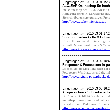
Eingetragen am: 2010-03-01 15:3
ALCLEAR Onlineshop für hochw
Im Onlineshop der ALCLEAR Int. G
Reinigungsmitteln. Darunter hochwe
Sie sich über unsere günstigen Prei
http://www.tuecher-microfaser.de
------------------------
Eingetragen am: 2010-03-01 17:2
Shop für Kuckuck-Uhr & Holzsc
Unser Uhrenversand bietet ein groß
stilvolle Schwarzwalduhren & Wand
http://www.kuckucksuhren-schwarz
------------------------
Eingetragen am: 2010-03-02 10:4
Fotoposter & Fototapeten in gut
Erleben Sie die Möglichkeiten der 
Fotoposter, Wandtattoos und digit
http://www.digitale-posterdrucke.d
------------------------
Eingetragen am: 2010-03-08 16:2
Ausgezeichnete Schrankenanl
Die Acotec GmbH ist Spezialist in
und Absperrungen und sind daher id
Parkplätze und Parkhäuser. Auf unse
http://www.schranken-automatische