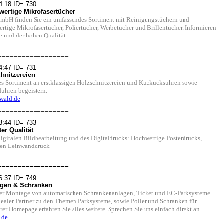
4:18 ID= 730
ertige Mikrofasertücher
mbH finden Sie ein umfassendes Sortiment mit Reinigungstüchern und
rtige Mikrofasertücher, Poliertücher, Werbetücher und Brillentücher. Informieren
se und der hohen Qualität.
------------------
4:47 ID= 731
hnitzereien
es Sortiment an erstklassigen Holzschnitzereien und Kuckucksuhren sowie
uhren begeistern.
wald.de
------------------
3:44 ID= 733
er Qualität
digitalen Bildbearbeitung und des Digitaldrucks: Hochwertige Posterdrucks,
alen Leinwanddruck
e
------------------
6:37 ID= 749
agen & Schranken
 der Montage von automatischen Schrankenanlagen, Ticket und EC-Parksysteme
ealer Partner zu den Themen Parksysteme, sowie Poller und Schranken für
rer Homepage erfahren Sie alles weitere. Sprechen Sie uns einfach direkt an.
.de