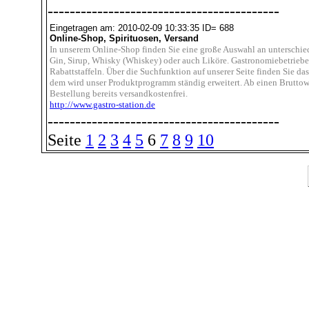
------------------------------------------
Eingetragen am: 2010-02-09 10:33:35 ID= 688
Online-Shop, Spirituosen, Versand
In unserem Online-Shop finden Sie eine große Auswahl an unterschied
Gin, Sirup, Whisky (Whiskey) oder auch Liköre. Gastronomiebetriebe
Rabattstaffeln. Über die Suchfunktion auf unserer Seite finden Sie d
dem wird unser Produktprogramm ständig erweitert. Ab einen Bruttowa
Bestellung bereits versandkostenfrei.
http://www.gastro-station.de
------------------------------------------
Seite
1
2
3
4
5
6
7
8
9
10