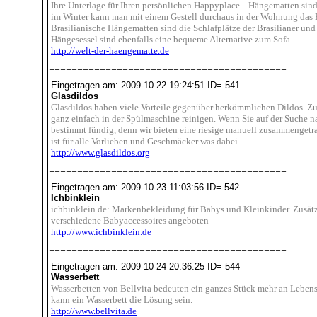
Ihre Unterlage für Ihren persönlichen Happyplace... Hängematten sind
im Winter kann man mit einem Gestell durchaus in der Wohnung das 
Brasilianische Hängematten sind die Schlafplätze der Brasilianer und
Hängesessel sind ebenfalls eine bequeme Alternative zum Sofa.
http://welt-der-haengematte.de
------------------------------------------
Eingetragen am: 2009-10-22 19:24:51 ID= 541
Glasdildos
Glasdildos haben viele Vorteile gegenüber herkömmlichen Dildos. Z
ganz einfach in der Spülmaschine reinigen. Wenn Sie auf der Suche n
bestimmt fündig, denn wir bieten eine riesige manuell zusammenget
ist für alle Vorlieben und Geschmäcker was dabei.
http://www.glasdildos.org
------------------------------------------
Eingetragen am: 2009-10-23 11:03:56 ID= 542
Ichbinklein
ichbinklein.de: Markenbekleidung für Babys und Kleinkinder. Zusä
verschiedene Babyaccessoires angeboten
http://www.ichbinklein.de
------------------------------------------
Eingetragen am: 2009-10-24 20:36:25 ID= 544
Wasserbett
Wasserbetten von Bellvita bedeuten ein ganzes Stück mehr an Leben
kann ein Wasserbett die Lösung sein.
http://www.bellvita.de