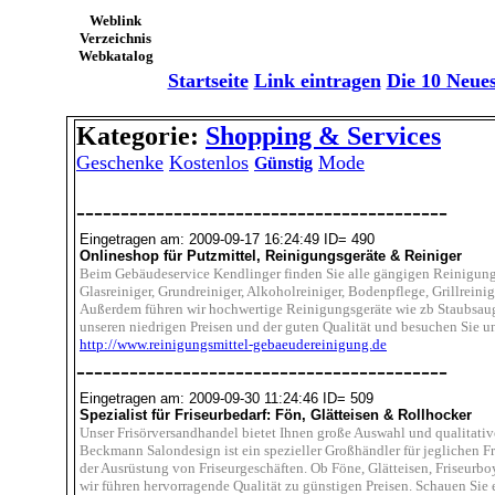
Weblink
Verzeichnis
Webkatalog
Startseite
Link eintragen
Die 10 Neue
Kategorie:
Shopping & Services
Geschenke
Kostenlos
Mode
Günstig
------------------------------------------
Eingetragen am: 2009-09-17 16:24:49 ID= 490
Onlineshop für Putzmittel, Reinigungsgeräte & Reiniger
Beim Gebäudeservice Kendlinger finden Sie alle gängigen Reinigungs
Glasreiniger, Grundreiniger, Alkoholreiniger, Bodenpflege, Grillrein
Außerdem führen wir hochwertige Reinigungsgeräte wie zb Staubsauge
unseren niedrigen Preisen und der guten Qualität und besuchen Sie 
http://www.reinigungsmittel-gebaeudereinigung.de
------------------------------------------
Eingetragen am: 2009-09-30 11:24:46 ID= 509
Spezialist für Friseurbedarf: Fön, Glätteisen & Rollhocker
Unser Frisörversandhandel bietet Ihnen große Auswahl und qualitativ
Beckmann Salondesign ist ein spezieller Großhändler für jeglichen Fr
der Ausrüstung von Friseurgeschäften. Ob Föne, Glätteisen, Friseurb
wir führen hervorragende Qualität zu günstigen Preisen. Schauen Sie 