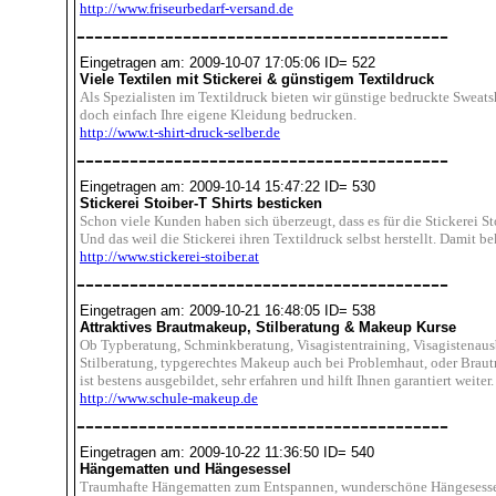
http://www.friseurbedarf-versand.de
------------------------------------------
Eingetragen am: 2009-10-07 17:05:06 ID= 522
Viele Textilen mit Stickerei & günstigem Textildruck
Als Spezialisten im Textildruck bieten wir günstige bedruckte Sweatshi
doch einfach Ihre eigene Kleidung bedrucken.
http://www.t-shirt-druck-selber.de
------------------------------------------
Eingetragen am: 2009-10-14 15:47:22 ID= 530
Stickerei Stoiber-T Shirts besticken
Schon viele Kunden haben sich überzeugt, dass es für die Stickerei St
Und das weil die Stickerei ihren Textildruck selbst herstellt. Damit 
http://www.stickerei-stoiber.at
------------------------------------------
Eingetragen am: 2009-10-21 16:48:05 ID= 538
Attraktives Brautmakeup, Stilberatung & Makeup Kurse
Ob Typberatung, Schminkberatung, Visagistentraining, Visagistenau
Stilberatung, typgerechtes Makeup auch bei Problemhaut, oder Brau
ist bestens ausgebildet, sehr erfahren und hilft Ihnen garantiert weite
http://www.schule-makeup.de
------------------------------------------
Eingetragen am: 2009-10-22 11:36:50 ID= 540
Hängematten und Hängesessel
Traumhafte Hängematten zum Entspannen, wunderschöne Hängesessel 